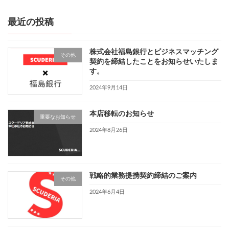
定
定
稿
ペ
ペ
ー
ー
最近の投稿
の
ジ
ジ
ペ
株式会社福島銀行とビジネスマッチング
その他
ー
契約を締結したことをお知らせいたしま
す。
ジ
2024年9月14日
送
り
本店移転のお知らせ
重要なお知らせ
2024年8月26日
戦略的業務提携契約締結のご案内
その他
2024年6月4日