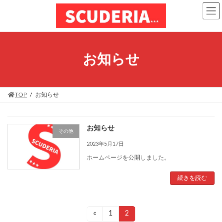
コ
ナ
ン
ビ
テ
ゲ
ン
ー
ツ
シ
へ
ョ
お知らせ
ス
ン
キ
に
ッ
移
プ
動
TOP
お知らせ
お知らせ
その他
2023年5月17日
ホームページを公開しました。
続きを読む
投
«
固
1
固
2