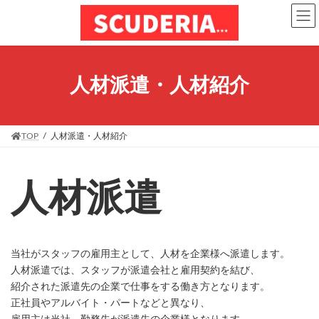
コ
ナ
ン
ビ
テ
ゲ
ン
ー
ツ
シ
へ
ョ
人材派遣・人材紹介
ス
ン
キ
に
ッ
移
プ
動
TOP
人材派遣・人材紹介
人材派遣
当社がスタッフの雇用主として、人材を企業様へ派遣します。
人材派遣では、スタッフが派遣会社と雇用契約を結び、
紹介された派遣先の企業で仕事をする働き方となります。
正社員やアルバイト・パートなどと異なり、