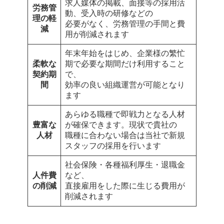
求人媒体の掲載、面接等の採用活
労務管
動、受入時の研修などの
理の軽
必要がなく、労務管理の手間と費
減
用が削減されます
年末年始をはじめ、企業様の繁忙
柔軟な
期で必要な期間だけ利用すること
契約期
で、
間
効率の良い組織運営が可能となり
ます
あらゆる職種で即戦力となる人材
豊富な
が確保できます。現状で貴社の
人材
職種に合わない場合は当社で新規
スタッフの採用を行います
社会保険・各種福利厚生・退職金
人件費
など、
の削減
直接雇用をした際に生じる費用が
削減されます