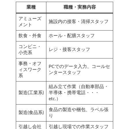
業種
職種・実務内容
アミューズ
施設内の接客・清掃スタッフ
メント
飲食・外食
ホール・配膳スタッフ
コンビニ・
レジ・接客スタッフ
小売系
事務・オフ
PCでのデータ入力、コールセ
ィスワーク
ンタースタッフ
系
組み立て作業（自動車部品・
製造(工業系)
半導体・携帯電話・・・
etc.）
食品の製造や梱包、ラベル張
製造(食品系)
り
引越し会社
引越し現場での作業スタッフ