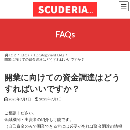
コ
ナ
ン
ビ
テ
ゲ
ン
ー
ツ
シ
へ
ョ
FAQs
ス
ン
キ
に
ッ
移
プ
動
TOP
FAQs
Uncategorized FAQ
開業に向けての資金調達はどうすればいいですか？
開業に向けての資金調達はどう
すればいいですか？
最
2023年7月1日
2023年7月1日
終
更
ご相談ください。
新
日
金融機関・出資者の紹介も可能です。
時
（自己資金のみで開業できる方には必要があれば資金調達の情報
: